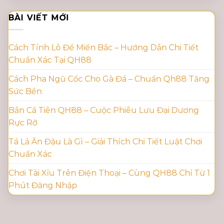
BÀI VIẾT MỚI
Cách Tính Lô Đề Miền Bắc – Hướng Dẫn Chi Tiết
Chuẩn Xác Tại QH88
Cách Pha Ngũ Cốc Cho Gà Đá – Chuẩn Qh88 Tăng
Sức Bền
Bắn Cá Tiên QH88 – Cuộc Phiêu Lưu Đại Dương
Rực Rỡ
Tá Lả Ăn Đậu Là Gì – Giải Thích Chi Tiết Luật Chơi
Chuẩn Xác
Chơi Tài Xỉu Trên Điện Thoại – Cùng QH88 Chỉ Từ 1
Phút Đăng Nhập