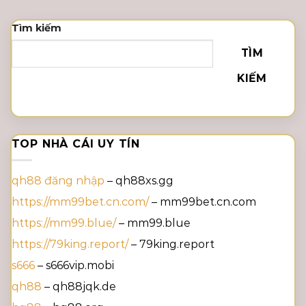
Tìm kiếm
TÌM
KIẾM
TOP NHÀ CÁI UY TÍN
qh88 đăng nhập
– qh88xs.gg
https://mm99bet.cn.com/
– mm99bet.cn.com
https://mm99.blue/
– mm99.blue
https://79king.report/
– 79king.report
s666
– s666vip.mobi
qh88
– qh88jqk.de