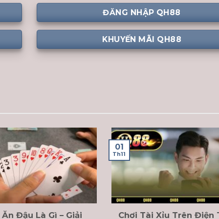
ĐĂNG NHẬP QH88
KHUYẾN MÃI QH88
01
Th11
 Ăn Đậu Là Gì – Giải
Chơi Tài Xỉu Trên Điện 