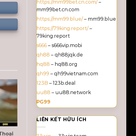
https://mm99bet.cn.com/
–
mm99bet.cn.com
https://mm99.blue/
– mm99.blue
https://79king.report/
–
79king.report
s666
– s666vip.mobi
qh88
– qh88jqk.de
hq88
– hq88.org
qh99
– qh99vietnam.com
123B
– 123b.deal
uu88
– uu88.network
PG99
LIÊN KẾT HỮU ÍCH
Thoại