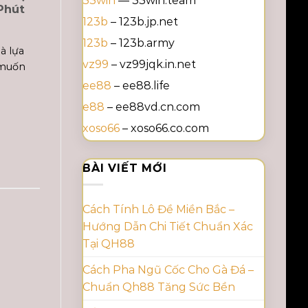
33win
— 33win.team
Phút
123b
– 123b.jp.net
123b
– 123b.army
là lựa
vz99
– vz99jqk.in.net
 muốn
ee88
– ee88.life
e88
– ee88vd.cn.com
xoso66
– xoso66.co.com
BÀI VIẾT MỚI
Cách Tính Lô Đề Miền Bắc –
Hướng Dẫn Chi Tiết Chuẩn Xác
Tại QH88
Cách Pha Ngũ Cốc Cho Gà Đá –
Chuẩn Qh88 Tăng Sức Bền