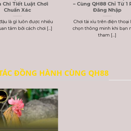
 Chi Tiết Luật Chơi
– Cùng QH88 Chỉ Từ 1 
Chuẩn Xác
Đăng Nhập
 đậu là gì luôn được nhiều
Chơi tài xỉu trên điện thoại 
an tâm bởi cách chơi [...]
chọn thông minh khi bạn
tham [...]
I TÁC ĐỒNG HÀNH CÙNG QH88