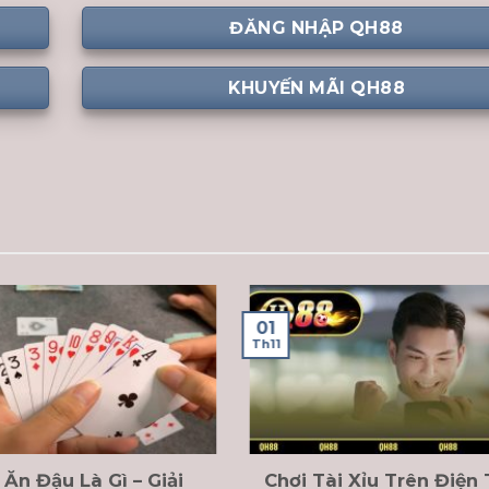
ĐĂNG NHẬP QH88
KHUYẾN MÃI QH88
01
Th11
 Ăn Đậu Là Gì – Giải
Chơi Tài Xỉu Trên Điện 